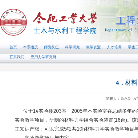
首页
本系概况
师资队伍
科学研究
教学资源
人才培养
学生
联系我们
应用力学研究所
4．材
发布人：高永新 发布时
位于
1#
实验楼
203
室，
2005
年本实验室在总结多年的
实验教学项目，研制的材料力学组合实验装置
(16
台
)
。该
主知识产权；可以完成
5
项共
10h
材料力学实验教学项目
实验教学项目与内容