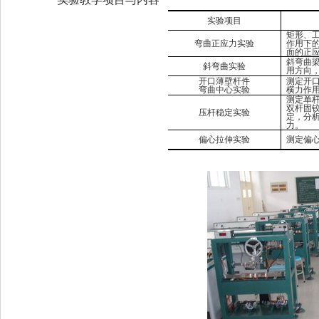
实验项目
矩形、
弯曲正应力实验
作用下
面的正
斜弯曲
斜弯曲实验
用方向
开口薄壁杆件
测定开
弯曲中心实验
横力作
测定单
双杆固
压杆稳定实验
定，分
力。
偏心拉伸实验
测定偏